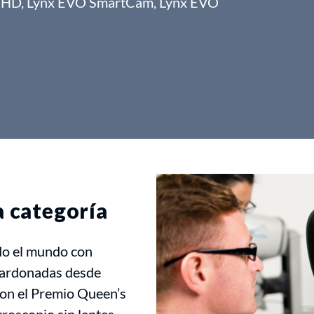
m HD, Lynx EVO SmartCam, Lynx EVO
a categoría
do el mundo con
alardonadas desde
on el Premio Queen’s