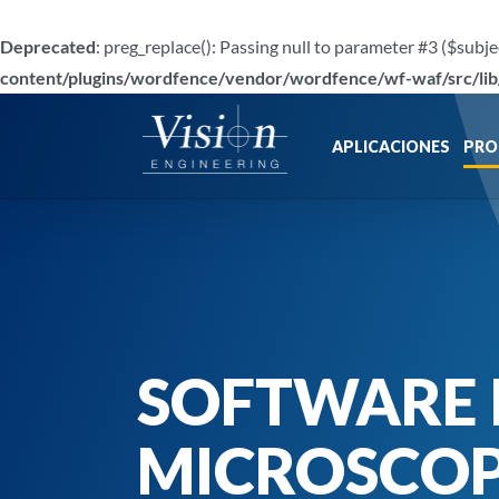
Deprecated
: preg_replace(): Passing null to parameter #3 ($subje
content/plugins/wordfence/vendor/wordfence/wf-waf/src/lib
Saltar
al
APLICACIONES
PRO
contenido
SOFTWARE 
MICROSCOP