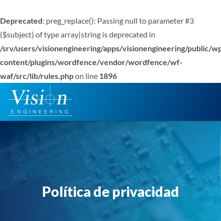
Deprecated
: preg_replace(): Passing null to parameter #3
($subject) of type array|string is deprecated in
/srv/users/visionengineering/apps/visionengineering/public/w
content/plugins/wordfence/vendor/wordfence/wf-
waf/src/lib/rules.php
on line
1896
Saltar
al
contenido
Política de privacidad