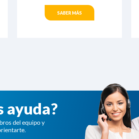
SABER MÁS
s ayuda?
bros del equipo y
rientarte.