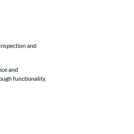
 inspection and
nce and
ough functionality.